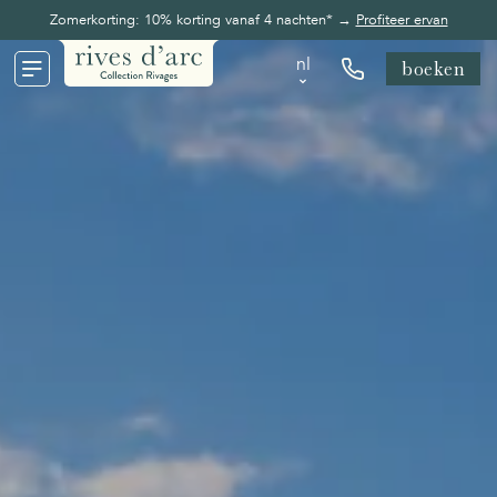
Zomerkorting: 10% korting vanaf 4 nachten* →
Profiteer ervan
nl
boeken
nl
en
fr
de