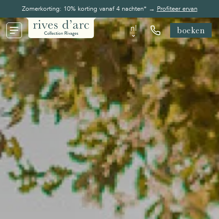
Zomerkorting: 10% korting vanaf 4 nachten* →
Profiteer ervan
nl
boeken
nl
en
fr
de