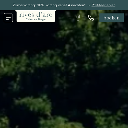
Zomerkorting: 10% korting vanaf 4 nachten* →
Profiteer ervan
nl
boeken
nl
en
fr
de