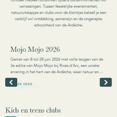
Ontdek nieuwe horizonten tijdens buitenmomenten vol
verrassingen. Tussen feestelijke evenementen,
natuuruitstapjes en clubs voor de kleintjes beleef je een
verblijf vol ontdekking, samenzijn en de ongerepte
schoonheid van de Ardèche.
WELLNESS
VAN 8 TOT 28 JUNI 2026
Mojo Mojo 2026
A
rt
Geniet van 8 tot 28 juni 2026 met volle teugen van de
Riv
de
3e editie van Mojo Mojo bij Rives d'Arc, een unieke
ti
ervaring in het hart van de Ardèche, waar natuur en
cre
wellness hand in hand gaan. Yoga in het hart van de
Laa
Meer over
Me
natuur, artistieke workshops in de buitenlucht en
ve
totaalervaring in een uitzonderlijke omgeving… Geef
natuur e
n.
jezelf een verkwikkende rustpauze tussen kliffen en
om
rivieren.
Kids en teens clubs