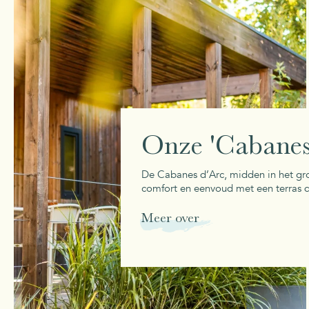
Onze 'Cabanes
De Cabanes d’Arc, midden in het g
comfort en eenvoud met een terras d
Meer over