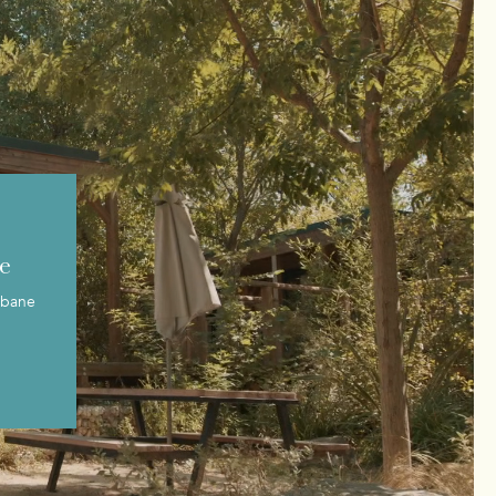
e
abane