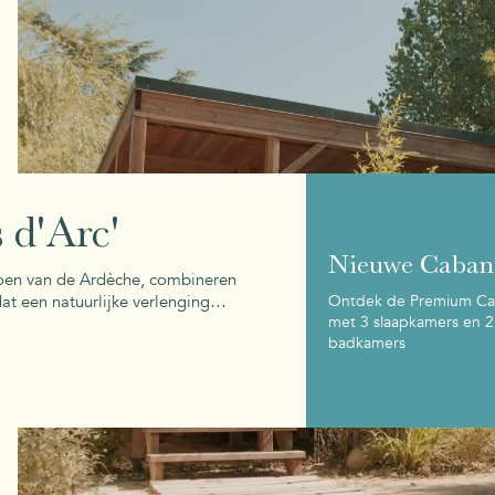
 d'Arc'
Nieuwe Caban
roen van de Ardèche, combineren
Ontdek de Premium C
at een natuurlijke verlenging…
met 3 slaapkamers en 2
badkamers