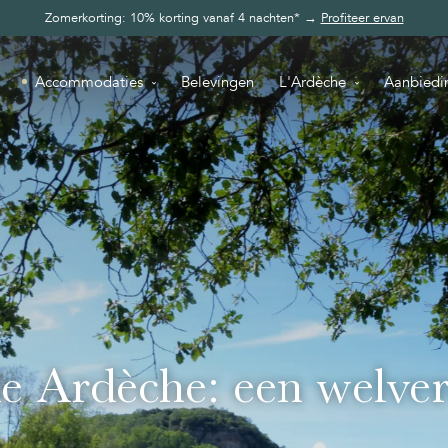
Zomerkorting: 10% korting vanaf 4 nachten* →
Profiteer ervan
Accommodaties
Belevingen
L'Ardèche
Aanbiedi
e Ardèche: een welver