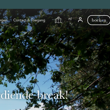
nl
boeken
ngen
Contact & Toegang
nl
en
fr
de
diende break!