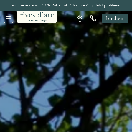
Sommerangebot: 10 % Rabatt ab 4 Nächten* →
Jetzt profitieren
de
buchen
de
en
fr
nl