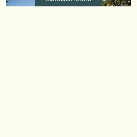
Pour votre séjour, vous souhaitez
ANKUNFT AM
ABREISE AM
FÜR
8. aug.
15. aug.
Ein Wochenende in der
Ardèche: unsere Angebote