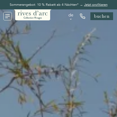
Sommerangebot: 10 % Rabatt ab 4 Nächten* →
Jetzt profitieren
de
buchen
de
en
fr
nl