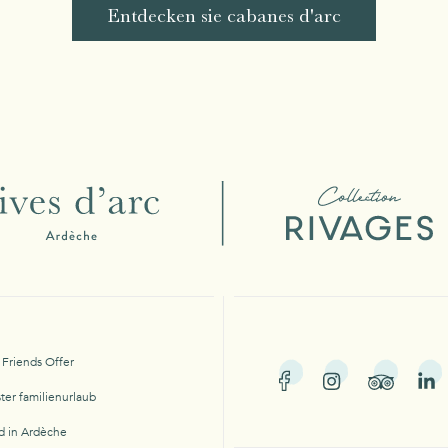
Entdecken sie cabanes d'arc
 Friends Offer
ster familienurlaub
 in Ardèche