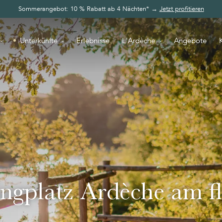
Sommerangebot: 10 % Rabatt ab 4 Nächten* →
Jetzt profitieren
Unterkünfte
Erlebnisse
L'Ardèche
Angebote
gplatz Ardèche am fl