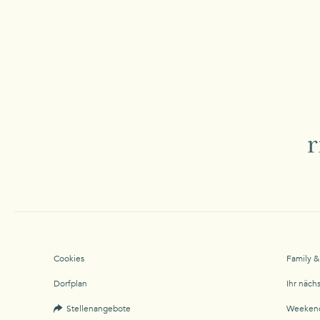
Cookies
Family &
Dorfplan
Ihr näch
Stellenangebote
Weekend