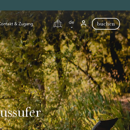
de
buchen
Kontakt & Zugang
de
en
fr
nl
ussufer