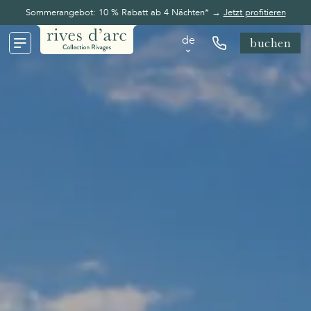
Sommerangebot: 10 % Rabatt ab 4 Nächten* →
Jetzt profitieren
de
buchen
de
en
fr
nl