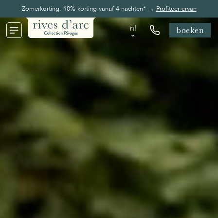
Zomerkorting: 10% korting vanaf 4 nachten* →
Profiteer ervan
nl
boeken
nl
en
fr
de