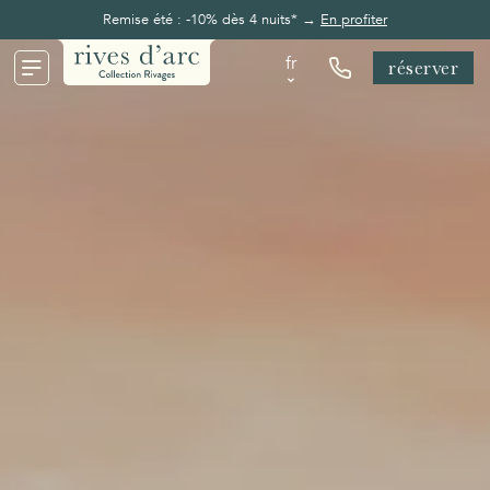
Remise été : -10% dès 4 nuits* →
En profiter
fr
réserver
fr
en
de
nl