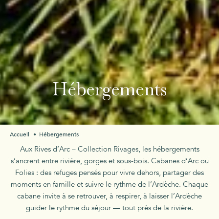
Hébergements
Accueil
Hébergements
Aux Rives d’Arc – Collection Rivages, les hébergements
s’ancrent entre rivière, gorges et sous-bois. Cabanes d’Arc ou
Folies : des refuges pensés pour vivre dehors, partager des
moments en famille et suivre le rythme de l’Ardèche. Chaque
cabane invite à se retrouver, à respirer, à laisser l’Ardèche
guider le rythme du séjour — tout près de la rivière.