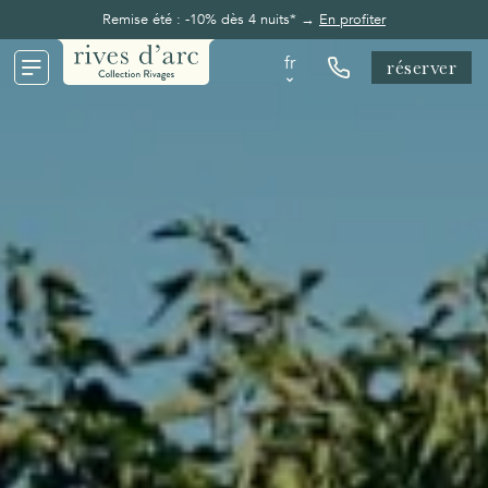
Remise été : -10% dès 4 nuits* →
En profiter
fr
réserver
fr
en
de
nl