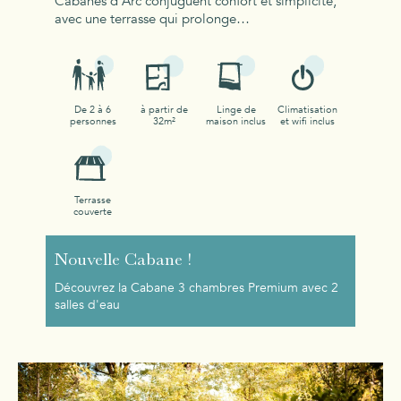
Cabanes d’Arc conjuguent confort et simplicité,
avec une terrasse qui prolonge…
De 2 à 6
à partir de
Linge de
Climatisation
personnes
32m²
maison inclus
et wifi inclus
Terrasse
couverte
Nouvelle Cabane !
Découvrez la Cabane 3 chambres Premium avec 2
salles d'eau